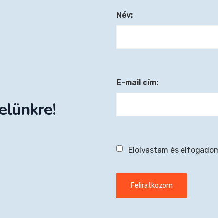
Név:
E-mail cím:
velünkre!
Elolvastam és elfogado