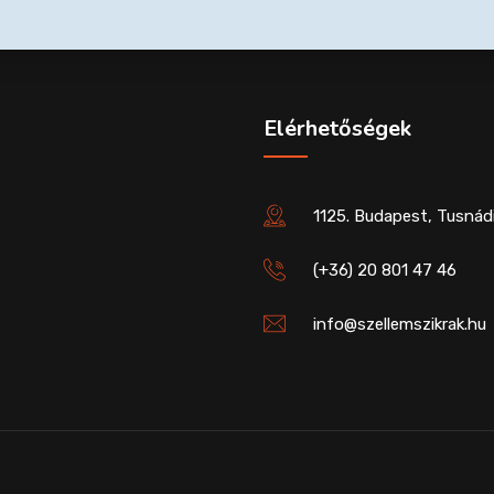
Elérhetőségek
1125. Budapest, Tusnádi
(+36) 20 801 47 46
info@szellemszikrak.hu