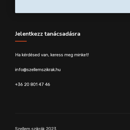
Jelentkezz tanácsadásra
Ha kérdésed van, keress meg minket!
info@szellemszikrak.hu
+36 20 801 47 46
Szellem szikrák 2023