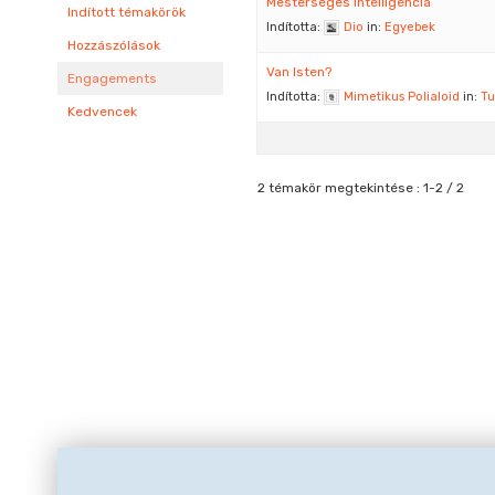
Mesterséges intelligencia
Indított témakörök
Indította:
Dio
in:
Egyebek
Hozzászólások
Van Isten?
Engagements
Indította:
Mimetikus Polialoid
in:
T
Kedvencek
2 témakör megtekintése : 1-2 / 2