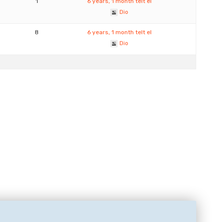
1
6 years, 1 month telt el
Dio
8
6 years, 1 month telt el
Dio