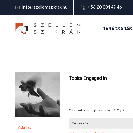
info@szellemszikrak.hu
+36 20 801 47 46
TANÁCSADÁS
Topics Engaged In
2 témakör megtekintése : 1-2 / 2
Témakör
Adatlap