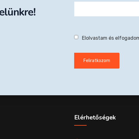
velünkre!
Elolvastam és elfogado
Elérhetőségek