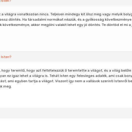
 Isten?
a világra vonatkozóan nincs. Teljesen mindegy kit ölsz meg vagy melyik bolygó
rossz döntés. Ha társadalmi normákat nézzük, és a gyilkosság következmény
 következménye, akkor megölni valakit lehet egy jó döntés. Te döntöd el mi a 
 Isten?
l, hogy teremtő, hogy azt feltételezzük ő teremtette a világot, és a világ belő
gyan ez igaz lehet a világra is. Tehát Isten egy felesleges adalék, ami csak bon
ást, ami egyben tartja a világot. Viszont így nem a vallások szerinti Istenről 
nk meg.
s