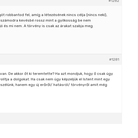
#1282
t robbantod fel, amíg a létezésének nincs célja (nincs neki),
e számodra kevésbé rossz mint a gyilkosság be nem
jó és mi nem. A törvény is csak az árakat szabja meg.
#1281
le van. De akkor őt ki teremtette? Ha azt mondjuk, hogy ő csak úgy
yolítja a dolgokat. Ha csak nem úgy képzeljük el Istent mint egy
beszélünk, hanem egy új erőről/ hatásról/ törvényről amit még