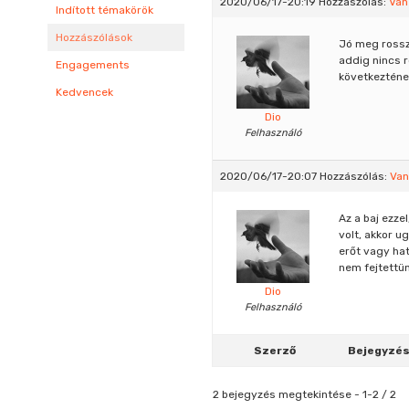
2020/06/17-20:19
Hozzászólás:
Van
Indított témakörök
Hozzászólások
Jó meg rossz 
addig nincs 
Engagements
következtének
Kedvencek
Dio
Felhasználó
2020/06/17-20:07
Hozzászólás:
Van
Az a baj ezze
volt, akkor u
erőt vagy hat
nem fejtettü
Dio
Felhasználó
Szerző
Bejegyzé
2 bejegyzés megtekintése - 1-2 / 2