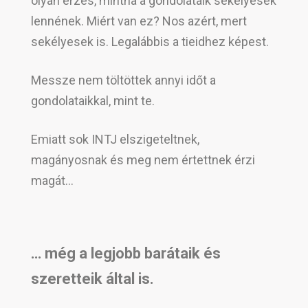
olyan érzés, mintha a gondolataik sekélyesek
lennének. Miért van ez? Nos azért, mert
sekélyesek is. Legalábbis a tieidhez képest.
Messze nem töltöttek annyi időt a
gondolataikkal, mint te.
Emiatt sok INTJ elszigeteltnek,
magányosnak és meg nem értettnek érzi
magát…
… még a legjobb barátaik és
szeretteik által is.