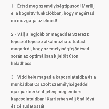
1.- Értsd meg személyiségtípusod! Merülj
el a kognitív funkciókban, hogy megértsd
mi mozgatja az elméd!
2.- Válj a legjobb önmagaddá! Szerezz
lépésről lépésre alkalmazható tudást
magadról, hogy személyiségfejődésed
során az optimálisan kijelölt úton
haladhass!
3.- Vidd bele magad a kapcsolataidba és a
munkádba! Csiszolt személyiségeddel
igaz partnerként jelenj meg emberi
kapcsolataidban! Karrierben válj önállóvá
és céltudatossá!