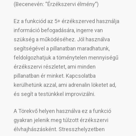
(Becenevén: “Érzékszervi élmény”)
Ez a funkciód az 5+ érzékszerved használja
információ befogadására, ingerre van
szükség a működéséhez. Jól használva
segítségével a pillanatban maradhatunk,
feldolgozhatjuk a töménytelen mennyiségű
érzékszervi részletet, ami minden
pillanatban ér minket. Kapcsolatba
kerülhetünk azzal, ami adrenalin löketet ad,
és segít a testünkkel improvizálni.
A Törekvő helyen használva ez a funkció
gyakran jelenik meg túlzott érzékszervi
élvhajhászásként. Stresszhelyzetben