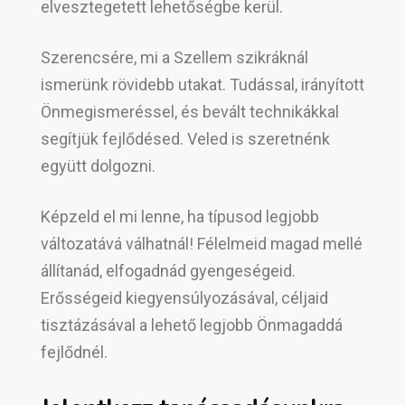
elvesztegetett lehetőségbe kerül.
Szerencsére, mi a Szellem szikráknál
ismerünk rövidebb utakat. Tudással, irányított
Önmegismeréssel, és bevált technikákkal
segítjük fejlődésed. Veled is szeretnénk
együtt dolgozni.
Képzeld el mi lenne, ha típusod legjobb
változatává válhatnál! Félelmeid magad mellé
állítanád, elfogadnád gyengeségeid.
Erősségeid kiegyensúlyozásával, céljaid
tisztázásával a lehető legjobb Önmagaddá
fejlődnél.