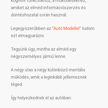
kognitív funkciókhoz, a működésekhez,
amiket az elméd információszerzés és
döntéshozatal során használ.
Legegyszerűbben az
“Autó Modellel”
tudom
ezt elmagyarázni.
Tegyünk úgy, mintha az elméd egy
négyszemélyes jármű lenne.
A négy utas a négy különböző mentális
működés, amik a leginkább jellemeznek
téged.
Így helyezkednek el az autóban: