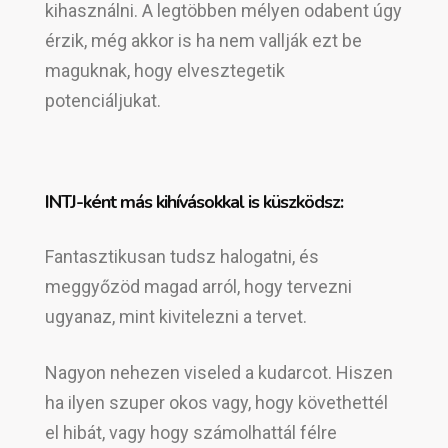
kihasználni. A legtöbben mélyen odabent úgy
érzik, még akkor is ha nem vallják ezt be
maguknak, hogy elvesztegetik
potenciáljukat.
INTJ-ként más kihívásokkal is küszködsz:
Fantasztikusan tudsz halogatni, és
meggyőzöd magad arról, hogy tervezni
ugyanaz, mint kivitelezni a tervet.
Nagyon nehezen viseled a kudarcot. Hiszen
ha ilyen szuper okos vagy, hogy követhettél
el hibát, vagy hogy számolhattál félre