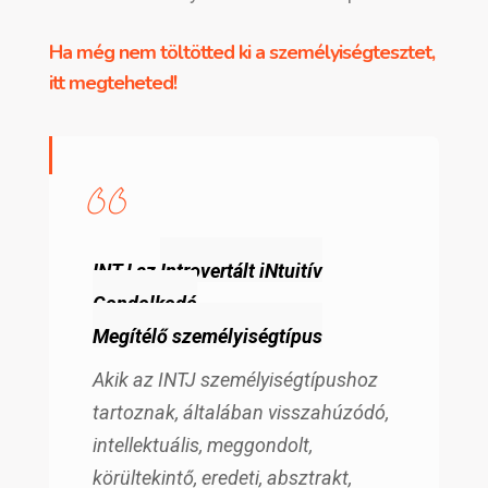
Ha még nem töltötted ki a személyiségtesztet,
itt megteheted!
INTJ az
Introvertált iNtuitív
Gondolkodó
Megítélő
személyiségtípus
Akik az INTJ személyiségtípushoz
tartoznak, általában visszahúzódó,
intellektuális, meggondolt,
körültekintő, eredeti, absztrakt,