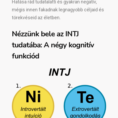
Hatása rád tudatalatti és gyakran negatív,
mégis innen fakadnak legnagyobb céljaid és
törekvéseid az életben.
Nézzünk bele az INTJ
tudatába: A négy kognitív
funkciód