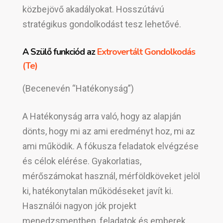
közbejövő akadályokat. Hosszútávú
stratégikus gondolkodást tesz lehetővé.
A Szülő funkciód az
Extrovertált Gondolkodás
(Te)
(Becenevén “Hatékonyság”)
A Hatékonyság arra való, hogy az alapján
dönts, hogy mi az ami eredményt hoz, mi az
ami működik. A fókusza feladatok elvégzése
és célok elérése. Gyakorlatias,
mérőszámokat használ, mérföldköveket jelöl
ki, hatékonytalan működéseket javít ki.
Használói nagyon jók projekt
menedzsmentben, feladatok és emberek