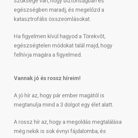
szüksége van, hogy biztonságban és
egészségben maradj, és megelőzd a
katasztrofális összeomlásokat.
Ha figyelmen kívül hagyod a Törekvőt,
egészségtelen módokat talál majd, hogy
felhívja magára a figyelmed.
Vannak jó és rossz híreim!
A jó hír az, hogy pár ember magától is
megtanulja mind a 3 dolgot egy élet alatt.
A rossz hír az, hogy a megoldás megtalálása
még nekik is sok évnyi fájdalomba, és