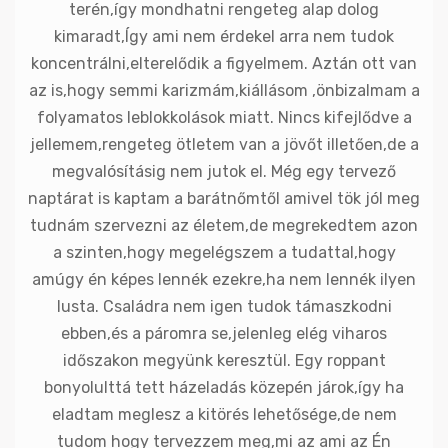
terén,így mondhatni rengeteg alap dolog
kimaradt,Így ami nem érdekel arra nem tudok
koncentrálni,elterelődik a figyelmem. Aztán ott van
az is,hogy semmi karizmám,kiállásom ,önbizalmam a
folyamatos leblokkolások miatt. Nincs kifejlődve a
jellemem,rengeteg ötletem van a jövőt illetően,de a
megvalósításig nem jutok el. Még egy tervező
naptárat is kaptam a barátnőmtől amivel tök jól meg
tudnám szervezni az életem,de megrekedtem azon
a szinten,hogy megelégszem a tudattal,hogy
amúgy én képes lennék ezekre,ha nem lennék ilyen
lusta. Családra nem igen tudok támaszkodni
ebben,és a páromra se,jelenleg elég viharos
időszakon megyünk keresztül. Egy roppant
bonyolulttá tett házeladás közepén járok,így ha
eladtam meglesz a kitörés lehetősége,de nem
tudom hogy tervezzem meg,mi az ami az Én