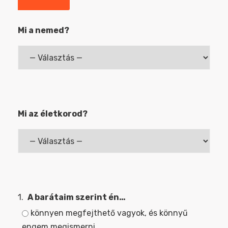
Mi a nemed?
Mi az életkorod?
1.
A barátaim szerint én…
könnyen megfejthető vagyok, és könnyű
engem megismerni