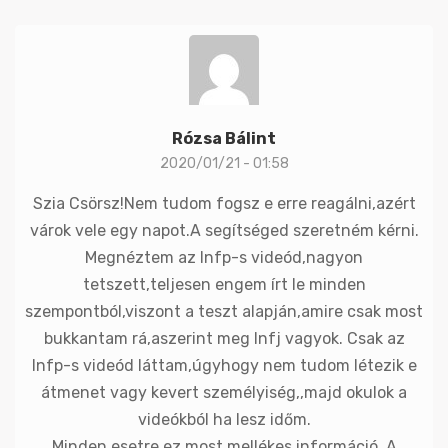
Rózsa Bálint
2020/01/21 - 01:58
Szia Csörsz!Nem tudom fogsz e erre reagálni,azért
várok vele egy napot.A segítséged szeretném kérni.
Megnéztem az Infp-s videód,nagyon
tetszett,teljesen engem írt le minden
szempontból,viszont a teszt alapján,amire csak most
bukkantam rá,aszerint meg Infj vagyok. Csak az
Infp-s videód láttam,úgyhogy nem tudom létezik e
átmenet vagy kevert személyiség,,majd okulok a
videókból ha lesz időm.
Minden esetre ez most mellékes információ. A