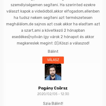
személyiségemen segíteni. Ha szerinted ezekre
választ kapok a videóidból,akkor elfogadom,ellenben
ha tudsz nekem segíteni azt természetesen
meghálálom,de sajnos azt csak akkor ha eladtam azt
a szart,ami a következő 2 hónapban
esedékes(nyilván így várok 2 hónapot és akkor
megkereslek megint :D).Köszi a válaszod!
Bálint
VÁLASZ
Pogány Csörsz
2020/02/05 - 12:30
Szia Bálint!