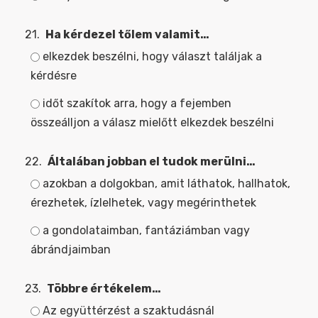
21.
Ha kérdezel tőlem valamit…
elkezdek beszélni, hogy választ találjak a
kérdésre
időt szakítok arra, hogy a fejemben
összeálljon a válasz mielőtt elkezdek beszélni
22.
Általában jobban el tudok merülni…
azokban a dolgokban, amit láthatok, hallhatok,
érezhetek, ízlelhetek, vagy megérinthetek
a gondolataimban, fantáziámban vagy
ábrándjaimban
23.
Többre értékelem…
Az együttérzést a szaktudásnál