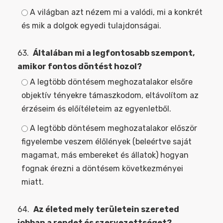
A világban azt nézem mi a valódi, mi a konkrét
és mik a dolgok egyedi tulajdonságai.
63.
Általában mi a legfontosabb szempont,
amikor fontos döntést hozol?
A legtöbb döntésem meghozatalakor elsőre
objektív tényekre támaszkodom, eltávolítom az
érzéseim és előítéleteim az egyenletből.
A legtöbb döntésem meghozatalakor először
figyelembe veszem élőlények (beleértve saját
magamat, más embereket és állatok) hogyan
fognak érezni a döntésem következményei
miatt.
64.
Az életed mely területein szereted
jobban a rendet és szervezettséget?