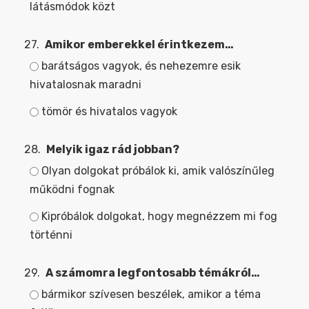
látásmódok közt
27.
Amikor emberekkel érintkezem…
barátságos vagyok, és nehezemre esik
hivatalosnak maradni
tömör és hivatalos vagyok
28.
Melyik igaz rád jobban?
Olyan dolgokat próbálok ki, amik valószínűleg
működni fognak
Kipróbálok dolgokat, hogy megnézzem mi fog
történni
29.
A számomra legfontosabb témákról…
bármikor szívesen beszélek, amikor a téma