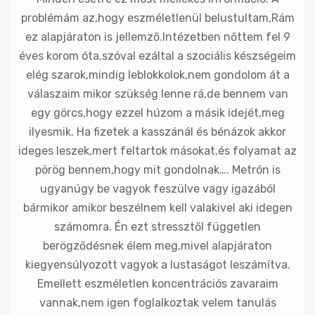
problémám az,hogy eszméletlenül belustultam,Rám
ez alapjáraton is jellemző.Intézetben nőttem fel 9
éves korom óta,szóval ezáltal a szociális készségeim
elég szarok,mindig leblokkolok,nem gondolom át a
válaszaim mikor szükség lenne rá,de bennem van
egy görcs,hogy ezzel húzom a másik idejét,meg
ilyesmik. Ha fizetek a kasszánál és bénázok akkor
ideges leszek,mert feltartok másokat,és folyamat az
pörög bennem,hogy mit gondolnak…. Metrón is
ugyanúgy be vagyok feszülve vagy igazából
bármikor amikor beszélnem kell valakivel aki idegen
számomra. Én ezt stressztől független
berögződésnek élem meg,mivel alapjáraton
kiegyensúlyozott vagyok a lustaságot leszámítva.
Emellett eszméletlen koncentrációs zavaraim
vannak,nem igen foglalkoztak velem tanulás