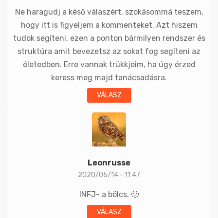
Ne haragudj a késő válaszért, szokásommá teszem,
hogy itt is figyeljem a kommenteket. Azt hiszem
tudok segíteni, ezen a ponton bármilyen rendszer és
struktúra amit bevezetsz az sokat fog segíteni az
életedben. Erre vannak trükkjeim, ha úgy érzed
keress meg majd tanácsadásra.
VÁLASZ
Leonrusse
2020/05/14 - 11:47
INFJ- a bölcs. 🙂
VÁLASZ