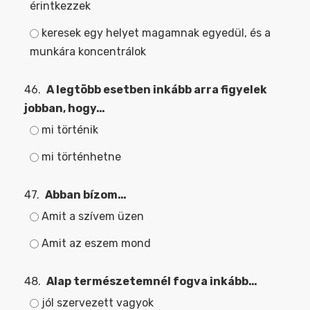
érintkezzek
keresek egy helyet magamnak egyedül, és a
munkára koncentrálok
46.
A legtöbb esetben inkább arra figyelek
jobban, hogy…
mi történik
mi történhetne
47.
Abban bízom…
Amit a szívem üzen
Amit az eszem mond
48.
Alap természetemnél fogva inkább…
jól szervezett vagyok