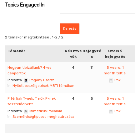
Topics Engaged In
2 témakör megtekintése : 1-2 / 2
Témakör
Résztve
Bejegyzé
Utolsó
vők
s
bejegyzés
Hogyan tipizáljunk? 4-es
4
11
5 years, 1
csoportok
month telt el
Indította:
Pogány Csörsz
Poki
in:
Nyitott beszélgetések MBTI témában
F férfiak T-nek, T nők F-nek
4
5
5 years, 1
tesztelődnek?
month telt el
Indította:
Mimetikus Polialoid
Poki
in:
Személyiségtípusod meghatározása