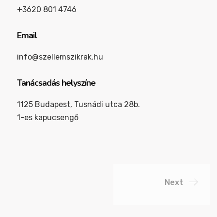
+3620 801 4746
Email
info@szellemszikrak.hu
Tanácsadás helyszíne
1125 Budapest, Tusnádi utca 28b.
1-es kapucsengő
Next