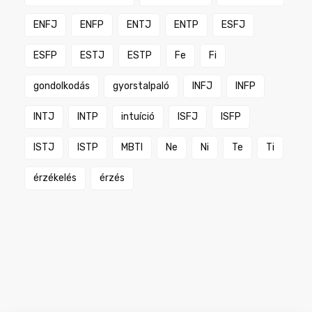
ENFJ
ENFP
ENTJ
ENTP
ESFJ
ESFP
ESTJ
ESTP
Fe
Fi
gondolkodás
gyorstalpaló
INFJ
INFP
INTJ
INTP
intuíció
ISFJ
ISFP
ISTJ
ISTP
MBTI
Ne
Ni
Te
Ti
érzékelés
érzés