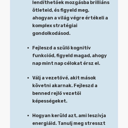
lendíthetőek mozgásba brilliáns
ötleteid, és figyeld meg,
ahogyan a világ végre értékeli a
komplex stratégiai
gondolkodásod.
Fejleszd a szülő kognitív
funkciód, figyeld magad, ahogy
nap mint nap célokat érsz el.
Válj a vezetővé, akit mások
követni akarnak. Fejleszd a
benned rejlő vezetői
képességeket.
Hogyan kerüld azt, ami leszívja
energiáid. Tanulj meg stresszt