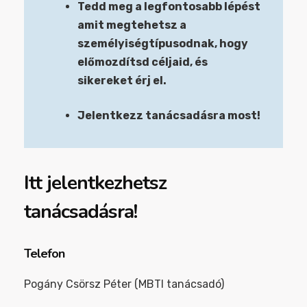
Tedd meg a legfontosabb lépést
amit megtehetsz a
személyiségtípusodnak, hogy
előmozdítsd céljaid, és
sikereket érj el.
Jelentkezz tanácsadásra most!
Itt jelentkezhetsz
tanácsadásra!
Telefon
Pogány Csörsz Péter (MBTI tanácsadó)