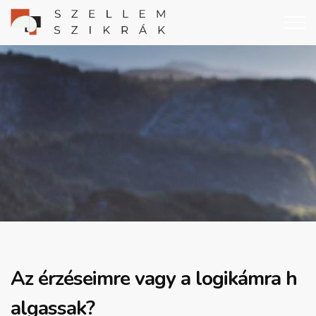
Az érzéseimre vagy a logikámra h
algassak?