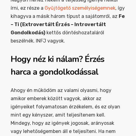
írni, ez része a
Gyűjtögető személyiségemnek
, így
kihagyva a másik három típust a sajátomról, az
Fe
– Ti (Extrovertált Érzés – Introvertált
Gondolkodás)
kettős döntéshozataláról
beszélnék. INFJ vagyok.
Hogy néz ki nálam? Érzés
harca a gondolkodással
Ahogy én működöm az valami olyasmi, hogy
amikor emberek között vagyok, akkor az
igényeiket folyamatosan érzékelem, és ez olyan
mint egy kényszer, amit teljesítenem kell.
Mindegy, hogy az igények jogosak, arányosak
vagy lehetőségemben áll e teljesíteni. Ha nem