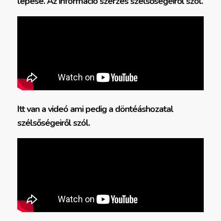
lépése. Az információ szerzés szélsőségeiről szól.
Itt van a videó ami pedig a döntéáshozatal
szélsőségeiről szól.