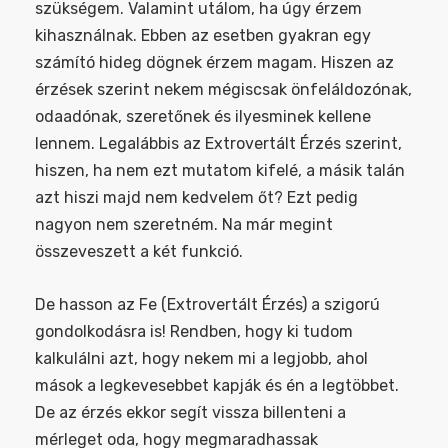
szükségem. Valamint utálom, ha úgy érzem
kihasználnak. Ebben az esetben gyakran egy
számító hideg dögnek érzem magam. Hiszen az
érzések szerint nekem mégiscsak önfeláldozónak,
odaadónak, szeretőnek és ilyesminek kellene
lennem. Legalábbis az Extrovertált Érzés szerint,
hiszen, ha nem ezt mutatom kifelé, a másik talán
azt hiszi majd nem kedvelem őt? Ezt pedig
nagyon nem szeretném. Na már megint
összeveszett a két funkció.
De hasson az Fe (Extrovertált Érzés) a szigorú
gondolkodásra is! Rendben, hogy ki tudom
kalkulálni azt, hogy nekem mi a legjobb, ahol
mások a legkevesebbet kapják és én a legtöbbet.
De az érzés ekkor segít vissza billenteni a
mérleget oda, hogy megmaradhassak