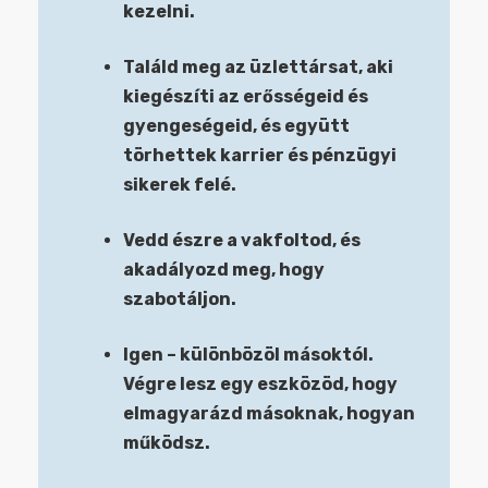
kezelni.
Találd meg az üzlettársat, aki
kiegészíti az erősségeid és
gyengeségeid, és együtt
törhettek karrier és pénzügyi
sikerek felé.
Vedd észre a vakfoltod, és
akadályozd meg, hogy
szabotáljon.
Igen – különbözöl másoktól.
Végre lesz egy eszközöd, hogy
elmagyarázd másoknak, hogyan
működsz.