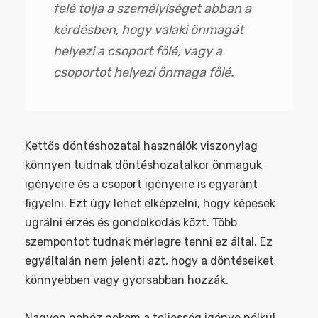
felé tolja a személyiséget abban a
kérdésben, hogy valaki önmagát
helyezi a csoport fölé, vagy a
csoportot helyezi önmaga fölé.
Kettős döntéshozatal használók viszonylag
könnyen tudnak döntéshozatalkor önmaguk
igényeire és a csoport igényeire is egyaránt
figyelni. Ezt úgy lehet elképzelni, hogy képesek
ugrálni érzés és gondolkodás közt. Több
szempontot tudnak mérlegre tenni ez által. Ez
egyáltalán nem jelenti azt, hogy a döntéseiket
könnyebben vagy gyorsabban hozzák.
Nagyon nehéz nekem a teljesség igénye nélkül