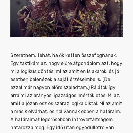
Szeretném, tehát, ha ők ketten összefognának.
Egy taktikám az, hogy előre átgondolom azt, hogy
mi a logikus döntés, mi az amit én is akarok, és jó
esetben belenézek a saját érzéseimbe is. (De
ezzel már nagyon előre szaladtam.) Rálátok így
arra mi az arányos, igazságos, mértékletes. Mi az,
amit a józan ész és száraz logika diktál. Mi az amit
a másik elvárhat, és hol vannak ebben a határaim.
A határaimat legerősebben introvertáltságom
határozza meg. Egy idő után egyedüllétre van